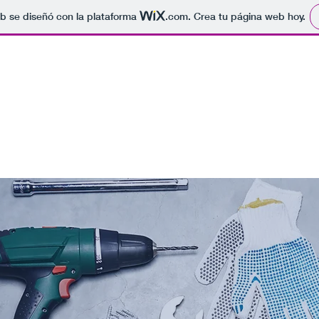
b se diseñó con la plataforma
.com
. Crea tu página web hoy.
lmenar (Málaga) Teléfonos : 952 73 01 86 - 615623653
ón de ser