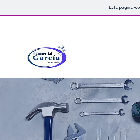
Esta página we
comergarcia@gmail.com
Avda. Los Montes 31, 29170 Co
Comercial Garcia
Confianza al cliente, nuestra raz